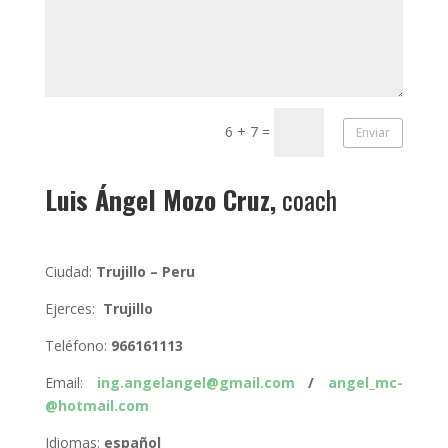
6 + 7
=
Enviar
Luis Ángel Mozo Cruz,
coach
Ciudad:
Trujillo
– Peru
Ejerces:
Trujillo
Teléfono:
966161113
Email:
ing.angelangel@gmail.com
/
angel_mc-
@hotmail.com
Idiomas:
español