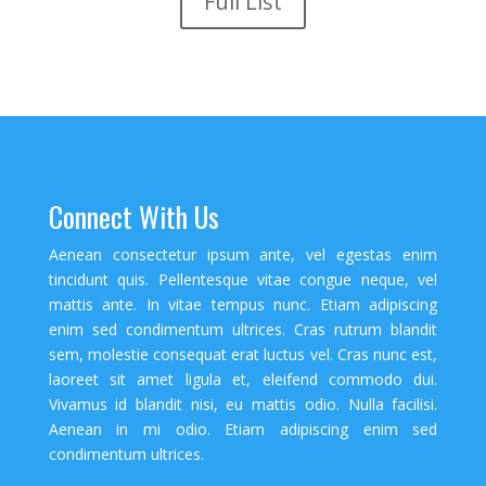
Full List
Connect With Us
Aenean consectetur ipsum ante, vel egestas enim
tincidunt quis. Pellentesque vitae congue neque, vel
mattis ante. In vitae tempus nunc. Etiam adipiscing
enim sed condimentum ultrices. Cras rutrum blandit
sem, molestie consequat erat luctus vel. Cras nunc est,
laoreet sit amet ligula et, eleifend commodo dui.
Vivamus id blandit nisi, eu mattis odio. Nulla facilisi.
Aenean in mi odio. Etiam adipiscing enim sed
condimentum ultrices.