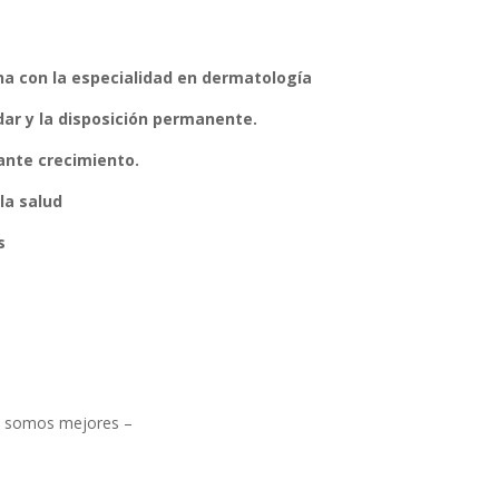
na con la especialidad en dermatología
dar y la disposición permanente.
ante crecimiento.
la salud
s
os somos mejores –