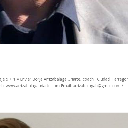
e 5 + 1 = Enviar Borja Arrizabalaga Uriarte, coach Ciudad: Tarrago
eb: www.arrizabalagauriarte.com Email: arrizabalagab@gmail.com /