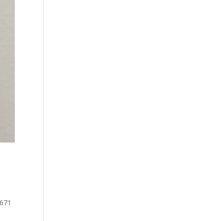
 671
o