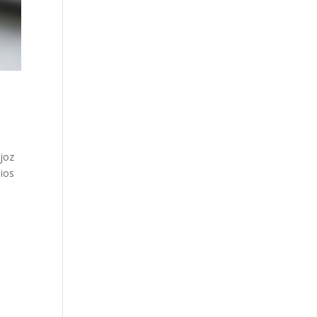
joz
dios