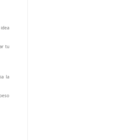
 idea
ar tu
ia la
 peso